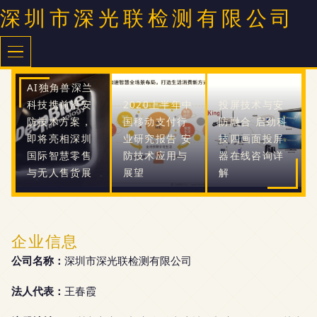
深圳市深光联检测有限公司
AI独角兽深兰
科技携前沿安
2020上半年中
投屏技术与安
防技术方案，
国移动支付行
防融合 启劲科
即将亮相深圳
业研究报告 安
技四画面投屏
国际智慧零售
防技术应用与
器在线咨询详
与无人售货展
展望
解
企业信息
公司名称：
深圳市深光联检测有限公司
法人代表：
王春霞