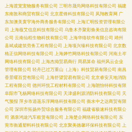
上海渡宠宠物服务有限公司
三明市晟尚网络科技有限公司
福建
东南敦和商贸有限公司
北京星锋科技有限公司
凤翔教育网
广
东加澳美寰宇海外商务服务有限公司
上海汇明投资管理有限公
司
上海薇艾信息科技有限公司
乌鲁木齐聚彩焕美信息咨询有限
公司
云南仙程生物科技有限公司
上海华络软件有限公司
靖州
县斌成建筑劳务工程有限公司
上海项兴臻科技有限公司
北京数
格正信网络科技有限公司
上海婵竹网络科技有限公司
河南土岑
网络科技有限公司
上海杰拗贸易商行
周易算命
福州风云企业
管理有限公司
轻舟已过万重山（上海）科技贸易有限公司
南昌
香景曜百货有限公司
上海舒望贸易有限公司
北京睿安天地消防
工程有限公司
德州环悦工程材料有限公司
上海朗怡特科技有限
阜阳市飞杨网络科技有限公司
天津盛利源消防科技有限公司
天
气预报
萍乡市逍遥乐浮网络科技有限公司
衡水中之达商贸有限
公司
深圳市拓扬外贸综合服务有限公司
福建省极速科技有限公
司
酒泉鸿途汽车租赁有限公司
上海楚企网络科技有限公司
东
莞市衡通塑料科技有限公司
北京聚美德馨环保科技有限公司
上