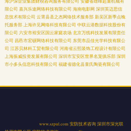
海沪深企业集团财税咨询服务有限公司
安徽省雄峰起重机械有
限公司
嘉兴乐途网络科技有限公司
海南电影网
深圳英迈思信
息技术有限公司
云霄县圣之杰网络技术服务部
新吴区新季点晚
托服务部
上海许见网络科技有限公司
中联云港数据科技股份有
限公司
六安市裕安区国云家庭农场
北京万线科技发展有限责任
公司
昌邑市宏硕网络科技有限公司
东莞市品佳光学科技有限公
司
江苏贝林科工贸有限公司
河南省云熙装饰工程设计有限公司
上海振威投资发展有限公司
深圳市宝安区世界名宠俱乐部
深圳
市小多头信息科技有限公司
福建省德化县童氏陶瓷有限公司
地址：深圳市宝安区新安街道大浪社区新安三路2号海关大厦A
栋南头海关1709
电话：1348019**
Copyright © 2026
www.szpul.com
安防技术咨询
深圳市深光联